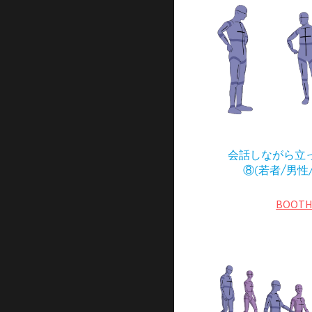
会話しながら立
⑧(若者/男性/
BOOT