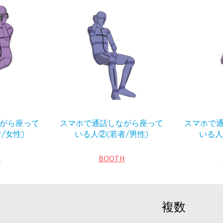
スマホで通話しながら座って
がら座って
スマホで
いる人②(若者/男性)
/女性)
いる人
BOOTH
H
複数